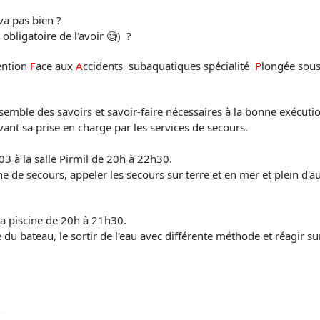
 va pas bien ?
obligatoire de l'avoir 🧐) ?
ention
F
ace aux
A
ccidents subaquatiques spécialité
P
longée sou
nsemble des savoirs et savoir-faire nécessaires à la bonne exécutio
ant sa prise en charge par les services de secours.
03 à la salle Pirmil de 20h à 22h30.
e de secours, appeler les secours sur terre et en mer et plein d'a
la piscine de 20h à 21h30.
 bateau, le sortir de l'eau avec différente méthode et réagir sur
n