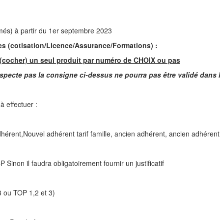
rmés) à partir du 1er septembre 2023
es (cotisation/Licence/Assurance/Formations) :
 (cocher) un seul produit par numéro de CHOIX ou pas
specte pas la consigne ci-dessus ne pourra pas être validé dans l
à effectuer :
dhérent,Nouvel adhérent tarif famille, ancien adhérent, ancien adhérent
Sinon il faudra obligatoirement fournir un justificatif
3 ou TOP 1,2 et 3)