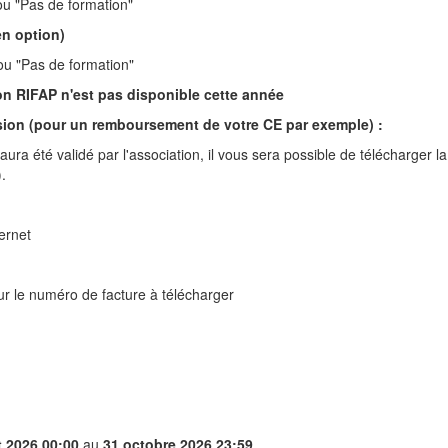
ou "Pas de formation"
en option)
 ou "Pas de formation"
ion RIFAP n'est pas disponible cette année
ésion (pour un remboursement de votre CE par exemple) :
ura été validé par l'association, il vous sera possible de télécharger la
.
ernet
ur le numéro de facture à télécharger
et 2026 00:00
au
31 octobre 2026 23:59
.